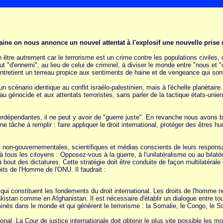
aine on nous annonce un nouvel attentat à l'explosif une nouvelle pris
n être autrement car le terrorisme est un crime contre les populations civiles,
ut "d'ennemi", au lieu de celui de criminel, à diviser le monde entre "nous et "c
ntretient un terreau propice aux sentiments de haine et de vengeance qui sont 
 scénario identique au conflit israélo-palestinien, mais à l'échelle planétaire
 au génocide et aux attentats terroristes, sans parler de la tactique états-uni
erdépendantes, il ne peut y avoir de "guerre juste". En revanche nous avons b
e tâche à remplir : faire appliquer le droit international, protéger des êtres h
on-gouvernementales, scientifiques et médias conscients de leurs responsabil
ous les citoyens : Opposez-vous à la guerre, à l'unilatéralisme ou au bilaté
bout des dictatures. Cette stratégie doit être conduite de façon multilatérale e
oits de l'Homme de l'ONU. Il faudrait :
ui constituent les fondements du droit international. Les droits de l'homme n
istan comme en Afghanistan. Il est nécessaire d'établir un dialogue entre to
inés dans le monde et qui génèrent le terrorisme : la Somalie, le Congo, le 
tional. La Cour de justice internationale doit obtenir le plus vite possible les