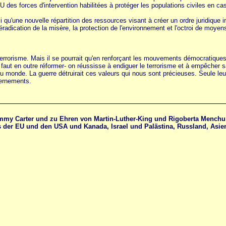
NU des forces d'intervention habilitées à protéger les populations civiles en ca
 qu'une nouvelle répartition des ressources visant à créer un ordre juridique 
radication de la misère, la protection de l'environnement et l'octroi de moyen
terrorisme. Mais il se pourrait qu'en renforçant les mouvements démocratiques 
'il faut en outre réformer- on réussisse à endiguer le terrorisme et à empêche
du monde. La guerre détruirait ces valeurs qui nous sont précieuses. Seule leur 
vernements.
immy Carter und zu Ehren von Martin-Luther-King und Rigoberta Menchu
 der EU und den USA und Kanada, Israel und Palästina, Russland, Asien,