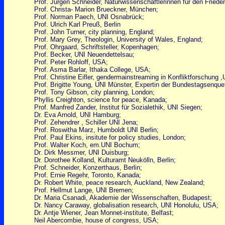
Prof. Jürgen Schneider, Naturwissenschaftlerinnen für den Friede
Prof. Christa- Marion Brueckner, München;
Prof. Norman Paech, UNI Osnabrück;
Prof. Ulrich Karl Preuß, Berlin
Prof. John Turner, city planning, England;
Prof. Mary Grey, Theologin, University of Wales, England;
Prof. Ohrgaard, Schriftsteller, Kopenhagen;
Prof. Becker, UNI Neuendettelsau;
Prof. Peter Rohloff, USA;
Prof. Asma Barlar, Ithaka College, USA;
Prof. Christine Eifler, gendermainstreaming in Konfliktforschung 
Prof. Brigitte Young, UNI Münster, Expertin der Bundestagsenque
Prof. Tony Gibson, city planning, London;
Phyllis Creighton, science for peace, Kanada;
Prof. Manfred Zander, Institut für Sozialethik, UNI Siegen;
Dr. Eva Arnold, UNI Hamburg;
Prof. Zehendrer , Schiller UNI Jena;
Prof. Roswitha Marz, Humboldt UNI Berlin;
Prof. Paul Ekins, insitute for policy studies, London;
Prof. Walter Koch, em.UNI Bochum;
Dr. Dirk Messmer, UNI Duisburg;
Dr. Dorothee Kolland, Kulturamt Neukölln, Berlin;
Prof. Schneider, Konzerthaus, Berlin;
Prof. Ernie Regehr, Toronto, Kanada;
Dr. Robert White, peace research, Auckland, New Zealand;
Prof. Hellmut Lange, UNI Bremen;
Dr. Maria Csanadi, Akademie der Wissenschaften, Budapest;
Dr. Nancy Caraway, globalisation research, UNI Honolulu, USA;
Dr. Antje Wiener, Jean Monnet-institute, Belfast;
Neil Abercombie, house of congress, USA;