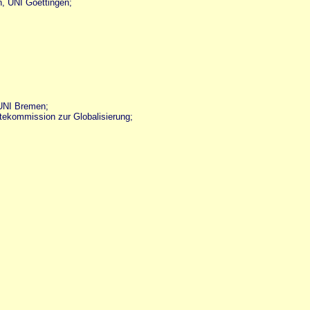
n, UNI Goettingen;
,UNI Bremen;
tekommission zur Globalisierung;