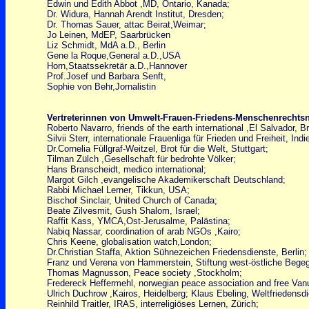
Edwin und Edith Abbot ,MD, Ontario, Kanada;
Dr. Widura, Hannah Arendt Institut, Dresden;
Dr. Thomas Sauer, attac Beirat,Weimar;
Jo Leinen, MdEP, Saarbrücken
Liz Schmidt, MdA a.D., Berlin
Gene la Roque,General a.D.,USA
Horn,Staatssekretär a.D.,Hannover
Prof.Josef und Barbara Senft,
Sophie von Behr,Jornalistin
Vertreterinnen von Umwelt-Frauen-Friedens-Menschenrechts
Roberto Navarro, friends of the earth international ,El Salvador, B
Silvii Sterr, internationale Frauenliga für Frieden und Freiheit, Ind
Dr.Cornelia Füllgraf-Weitzel, Brot für die Welt, Stuttgart;
Tilman Zülch ,Gesellschaft für bedrohte Völker;
Hans Branscheidt, medico international;
Margot Gilch ,evangelische Akademikerschaft Deutschland;
Rabbi Michael Lerner, Tikkun, USA;
Bischof Sinclair, United Church of Canada;
Beate Zilvesmit, Gush Shalom, Israel;
Raffit Kass, YMCA,Ost-Jerusalme, Palästina;
Nabiq Nassar, coordination of arab NGOs ,Kairo;
Chris Keene, globalisation watch,London;
Dr.Christian Staffa, Aktion Sühnezeichen Friedensdienste, Berlin;
Franz und Verena von Hammerstein, Stiftung west-östliche Begeg
Thomas Magnusson, Peace society ,Stockholm;
Fredereck Heffermehl, norwegian peace association and free Van
Ulrich Duchrow ,Kairos, Heidelberg; Klaus Ebeling, Weltfriedensdie
Reinhild Traitler, IRAS, interreligiöses Lernen, Zürich;