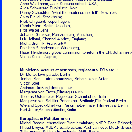
Anne Waldmann, Jack Kerouac school, USA;
Alice Schwarzer, Publizistin, Köln
Danny Schechter, "what the media do not tell", New York;
Anita Pleijel, Stockholm;
Prof. Ohrgaard, Kopenhagen;
Carola Stern, Berlin, Usedom;
Prof Walter Jens
Johanno Strasser, Pen-zentrum, München;
Luk Holland, Channel 4 prize, England;
Micha Brumlik, Frankfurt/M;
Friedrich Schorlemmer, Wittenberg;
Hazel Henderson, global commision to reform the UN, Johanne
Vesna Kecis, Zagreb;
Musiciens, acteurs et actrisses, regieseurs, DJ's etc..:
Dr. Motte, love-parade, Berlin
Jochen Senf, Tatortkommissar, Schauspieler, Autor
Victor Boell
Andreas Dreßen,Filmregisseur
Margarete von Trotta,Filmregisseurin
Thomas Ostermeier, Regisseur, Schaubühne Berlin
Margarete von Schiller-Panorama- Berlinale,Filmfestival Berlin
Wieland Speck-Chef von Panorma-Berlinale, Filmfestival Berlin
Kurt Jotter,Aktionskünstler,Berlin
Europäische PolitikerInnen
Michel Rocard, ehemaliger Premierminister, MdEP, Paris-Brüssel;
Hiltrud Breyer, MdEP , Saarbrücken; Paul Lannoye, MdEP ,Brüss
Thilo Hoppe, Schleswig -Holstein, MdB, Berlin;