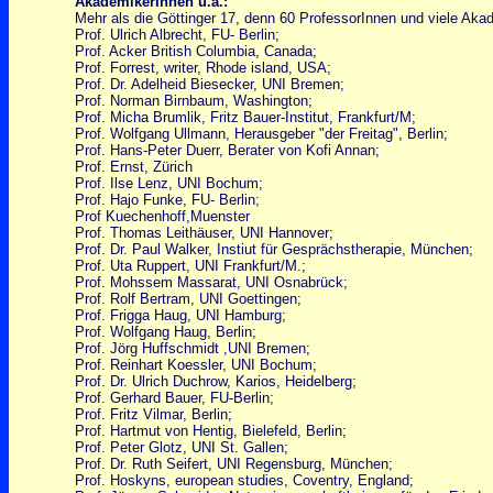
AkademikerInnen u.a.:
Mehr als die Göttinger 17, denn 60 ProfessorInnen und viele Aka
Prof. Ulrich Albrecht, FU- Berlin;
Prof. Acker British Columbia, Canada;
Prof. Forrest, writer, Rhode island, USA;
Prof. Dr. Adelheid Biesecker, UNI Bremen;
Prof. Norman Birnbaum, Washington;
Prof. Micha Brumlik, Fritz Bauer-Institut, Frankfurt/M;
Prof. Wolfgang Ullmann, Herausgeber "der Freitag", Berlin;
Prof. Hans-Peter Duerr, Berater von Kofi Annan;
Prof. Ernst, Zürich
Prof. Ilse Lenz, UNI Bochum;
Prof. Hajo Funke, FU- Berlin;
Prof Kuechenhoff,Muenster
Prof. Thomas Leithäuser, UNI Hannover;
Prof. Dr. Paul Walker, Instiut für Gesprächstherapie, München;
Prof. Uta Ruppert, UNI Frankfurt/M.;
Prof. Mohssem Massarat, UNI Osnabrück;
Prof. Rolf Bertram, UNI Goettingen;
Prof. Frigga Haug, UNI Hamburg;
Prof. Wolfgang Haug, Berlin;
Prof. Jörg Huffschmidt ,UNI Bremen;
Prof. Reinhart Koessler, UNI Bochum;
Prof. Dr. Ulrich Duchrow, Karios, Heidelberg;
Prof. Gerhard Bauer, FU-Berlin;
Prof. Fritz Vilmar, Berlin;
Prof. Hartmut von Hentig, Bielefeld, Berlin;
Prof. Peter Glotz, UNI St. Gallen;
Prof. Dr. Ruth Seifert, UNI Regensburg, München;
Prof. Hoskyns, european studies, Coventry, England;