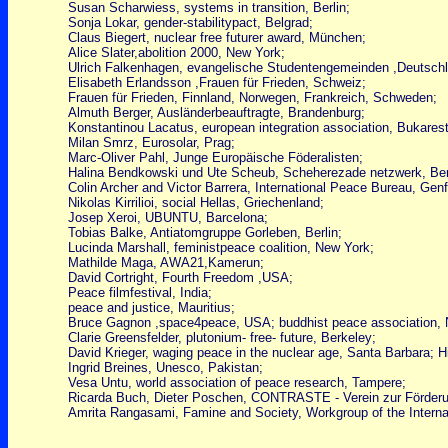
Susan Scharwiess, systems in transition, Berlin;
Sonja Lokar, gender-stabilitypact, Belgrad;
Claus Biegert, nuclear free futurer award, München;
Alice Slater,abolition 2000, New York;
Ulrich Falkenhagen, evangelische Studentengemeinden ,Deutsch
Elisabeth Erlandsson ,Frauen für Frieden, Schweiz;
Frauen für Frieden, Finnland, Norwegen, Frankreich, Schweden;
Almuth Berger, Ausländerbeauftragte, Brandenburg;
Konstantinou Lacatus, european integration association, Bukarest
Milan Smrz, Eurosolar, Prag;
Marc-Oliver Pahl, Junge Europäische Föderalisten;
Halina Bendkowski und Ute Scheub, Scheherezade netzwerk, Ber
Colin Archer and Victor Barrera, International Peace Bureau, Genf
Nikolas Kirrilioi, social Hellas, Griechenland;
Josep Xeroi, UBUNTU, Barcelona;
Tobias Balke, Antiatomgruppe Gorleben, Berlin;
Lucinda Marshall, feministpeace coalition, New York;
Mathilde Maga, AWA21,Kamerun;
David Cortright, Fourth Freedom ,USA;
Peace filmfestival, India;
peace and justice, Mauritius;
Bruce Gagnon ,space4peace, USA; buddhist peace association, 
Clarie Greensfelder, plutonium- free- future, Berkeley;
David Krieger, waging peace in the nuclear age, Santa Barbara; Hi
Ingrid Breines, Unesco, Pakistan;
Vesa Untu, world association of peace research, Tampere;
Ricarda Buch, Dieter Poschen, CONTRASTE - Verein zur Förderun
Amrita Rangasami, Famine and Society, Workgroup of the Internati