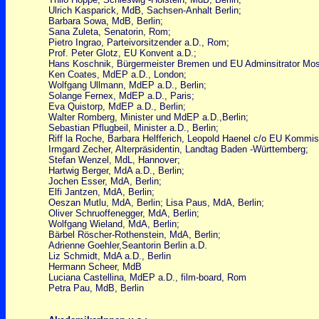
Ulrich Kasparick, MdB, Sachsen-Anhalt Berlin;
Barbara Sowa, MdB, Berlin;
Sana Zuleta, Senatorin, Rom;
Pietro Ingrao, Parteivorsitzender a.D., Rom;
Prof. Peter Glotz, EU Konvent a.D.;
Hans Koschnik, Bürgermeister Bremen und EU Adminsitrator Most
Ken Coates, MdEP a.D., London;
Wolfgang Ullmann, MdEP a.D., Berlin;
Solange Fernex, MdEP a.D., Paris;
Eva Quistorp, MdEP a.D., Berlin;
Walter Romberg, Minister und MdEP a.D.,Berlin;
Sebastian Pflugbeil, Minister a.D., Berlin;
Riff la Roche, Barbara Helfferich, Leopold Haenel c/o EU Kommis
Irmgard Zecher, Alterpräsidentin, Landtag Baden -Württemberg;
Stefan Wenzel, MdL, Hannover;
Hartwig Berger, MdA a.D., Berlin;
Jochen Esser, MdA, Berlin;
Elfi Jantzen, MdA, Berlin;
Oeszan Mutlu, MdA, Berlin; Lisa Paus, MdA, Berlin;
Oliver Schruoffenegger, MdA, Berlin;
Wolfgang Wieland, MdA, Berlin;
Bärbel Röscher-Rothenstein, MdA, Berlin;
Adrienne Goehler,Seantorin Berlin a.D.
Liz Schmidt, MdA a.D., Berlin
Hermann Scheer, MdB
Luciana Castellina, MdEP a.D., film-board, Rom
Petra Pau, MdB, Berlin