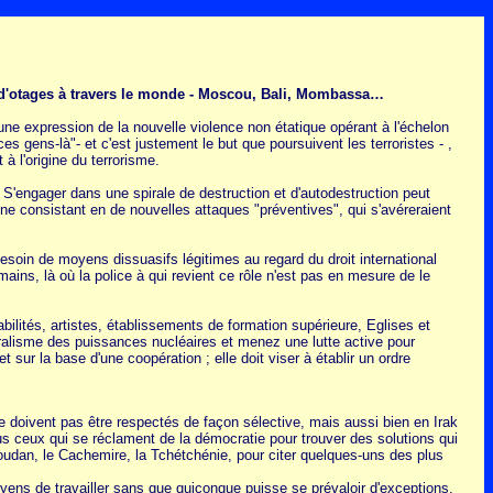
e d'otages à travers le monde - Moscou, Bali, Mombassa…
 une expression de la nouvelle violence non étatique opérant à l'échelon
es gens-là"- et c'est justement le but que poursuivent les terroristes - ,
à l'origine du terrorisme.
. S'engager dans une spirale de destruction et d'autodestruction peut
enne consistant en de nouvelles attaques "préventives", qui s'avéreraient
esoin de moyens dissuasifs légitimes au regard du droit international
umains, là où la police à qui revient ce rôle n'est pas en mesure de le
ités, artistes, établissements de formation supérieure, Eglises et
ralisme des puissances nucléaires et menez une lutte active pour
t sur la base d'une coopération ; elle doit viser à établir un ordre
e doivent pas être respectés de façon sélective, mais aussi bien en Irak
us ceux qui se réclament de la démocratie pour trouver des solutions qui
Soudan, le Cachemire, la Tchétchénie, pour citer quelques-uns des plus
 moyens de travailler sans que quiconque puisse se prévaloir d'exceptions.