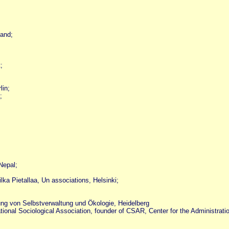
land;
;
lin;
;
Nepal;
lka Pietallaa, Un associations, Helsinki;
g von Selbstverwaltung und Ökologie, Heidelberg
onal Sociological Association, founder of CSAR, Center for the Administration