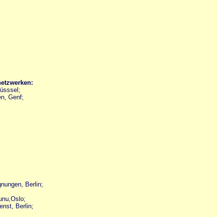
netzwerken:
rüsssel;
ien, Genf;
nungen, Berlin;
unu,Oslo;
nst, Berlin;