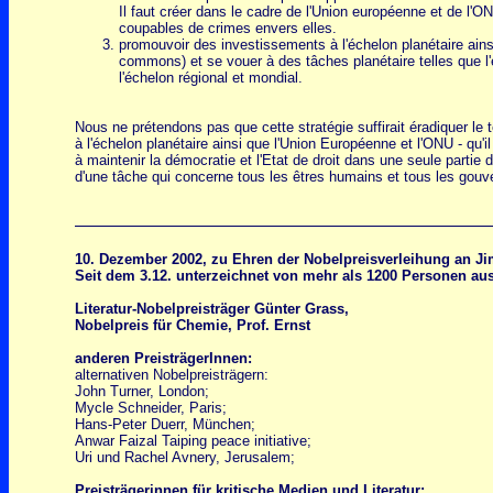
Il faut créer dans le cadre de l'Union européenne et de l'O
coupables de crimes envers elles.
promouvoir des investissements à l'échelon planétaire ainsi
commons) et se vouer à des tâches planétaire telles que l'é
l'échelon régional et mondial.
Nous ne prétendons pas que cette stratégie suffirait éradiquer le 
à l'échelon planétaire ainsi que l'Union Européenne et l'ONU - qu
à maintenir la démocratie et l'Etat de droit dans une seule partie 
d'une tâche qui concerne tous les êtres humains et tous les gou
10. Dezember 2002, zu Ehren der Nobelpreisverleihung an J
Seit dem 3.12. unterzeichnet von mehr als 1200 Personen aus
Literatur-Nobelpreisträger Günter Grass,
Nobelpreis für Chemie, Prof. Ernst
anderen PreisträgerInnen:
alternativen Nobelpreisträgern:
John Turner, London;
Mycle Schneider, Paris;
Hans-Peter Duerr, München;
Anwar Faizal Taiping peace initiative;
Uri und Rachel Avnery, Jerusalem;
Preisträgerinnen für kritische Medien und Literatur: