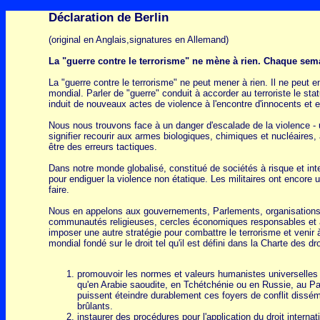
Déclaration de Berlin
(original en Anglais,signatures en Allemand)
La "guerre contre le terrorisme" ne mène à rien. Chaque sem
La "guerre contre le terrorisme" ne peut mener à rien. Il ne peut e
mondial. Parler de "guerre" conduit à accorder au terroriste le stat
induit de nouveaux actes de violence à l'encontre d'innocents et e
Nous nous trouvons face à un danger d'escalade de la violence - un
signifier recourir aux armes biologiques, chimiques et nucléaires,
être des erreurs tactiques.
Dans notre monde globalisé, constitué de sociétés à risque et int
pour endiguer la violence non étatique. Les militaires ont encore un
faire.
Nous en appelons aux gouvernements, Parlements, organisations n
communautés religieuses, cercles économiques responsables et à t
imposer une autre stratégie pour combattre le terrorisme et venir à 
mondial fondé sur le droit tel qu'il est défini dans la Charte des dr
promouvoir les normes et valeurs humanistes universelles q
qu'en Arabie saoudite, en Tchétchénie ou en Russie, au Pak
puissent éteindre durablement ces foyers de conflit dissém
brûlants.
instaurer des procédures pour l'application du droit interna